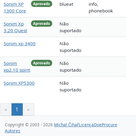
Sonim XP
blueat
info,
Aprovado
1300 Core
phonebook
Sonim Xp
Não
Aprovado
3.20 Quest
suportado
Sonim xp 3400
Não
suportado
Sonim
Não
Aprovado
xp2.10 spirit
suportado
Sonim XP5300
Não
suportado
«
1
»
Copyright © 2003 - 2026
Michal Čihař
Licença
Doe
Procure
Autores