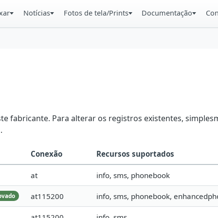
xar
Notícias
Fotos de tela/Prints
Documentação
Con
e fabricante. Para alterar os registros existentes, simple
.
Conexão
Recursos suportados
at
info, sms, phonebook
at115200
info, sms, phonebook, enhancedp
ovado
at115200
info, sms