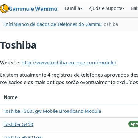
Família
Ajuda e Suporte
Bai
Gammu e Wammu
Início
Banco de dados de Telefones do Gammu
Toshiba
Toshiba
WebSite:
http://www.toshiba-europe.com/mobile/
Existem atualmente 4 registros de telefones aprovados dest
revisados e os mais antigos serão eventualmente excluídos
Nome
Toshiba F3607gw Mobile Broadband Module
Toshiba G450
Apr
Toshiba H5321gw