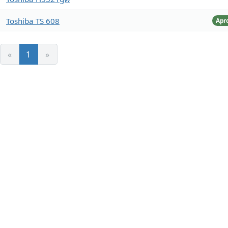
Toshiba TS 608
Apr
«
1
»