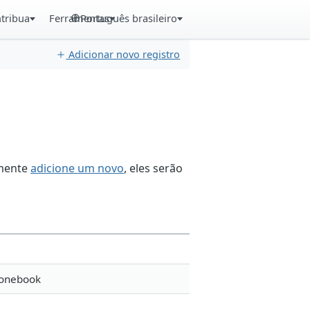
tribua
Ferramentas
Português brasileiro
Adicionar novo registro
smente
adicione um novo
, eles serão
honebook