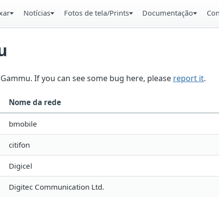
xar
Notícias
Fotos de tela/Prints
Documentação
Con
u
in Gammu. If you can see some bug here, please
report it
.
Nome da rede
bmobile
citifon
Digicel
Digitec Communication Ltd.