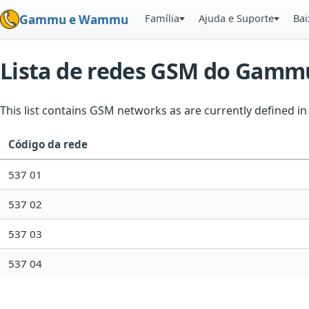
Família
Ajuda e Suporte
Bai
Gammu e Wammu
Lista de redes GSM do Gamm
This list contains GSM networks as are currently defined 
Código da rede
537 01
537 02
537 03
537 04