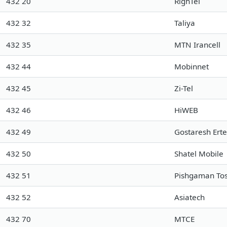
432 20
RighTel
432 32
Taliya
432 35
MTN Irancell
432 44
Mobinnet
432 45
Zi-Tel
432 46
HiWEB
432 49
Gostaresh Ert
432 50
Shatel Mobile
432 51
Pishgaman Tos
432 52
Asiatech
432 70
MTCE