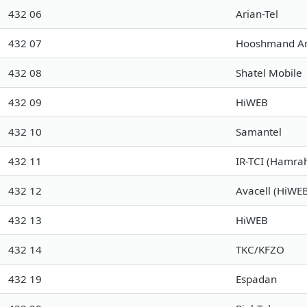
432 06
Arian-Tel
432 07
Hooshmand Am
432 08
Shatel Mobile
432 09
HiWEB
432 10
Samantel
432 11
IR-TCI (Hamra
432 12
Avacell (HiWE
432 13
HiWEB
432 14
TKC/KFZO
432 19
Espadan