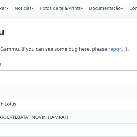
xar
Notícias
Fotos de tela/Prints
Documentação
Con
u
in Gammu. If you can see some bug here, please
report it
.
e
h Lotus
ARI ERTEBATAT NOVIN HAMRAH