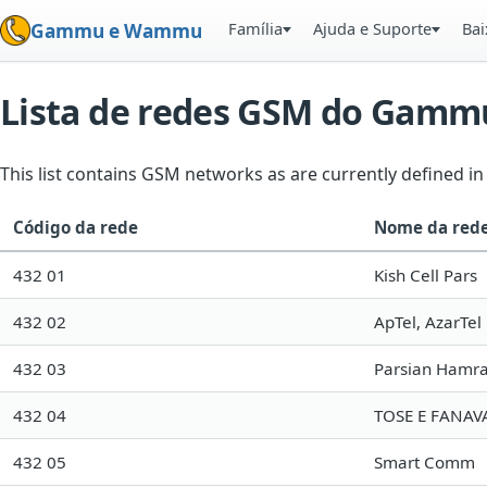
Família
Ajuda e Suporte
Bai
Gammu e Wammu
Lista de redes GSM do Gamm
This list contains GSM networks as are currently defined 
Código da rede
Nome da red
432 01
Kish Cell Pars
432 02
ApTel, AzarTel
432 03
Parsian Hamra
432 04
TOSE E FANAV
432 05
Smart Comm