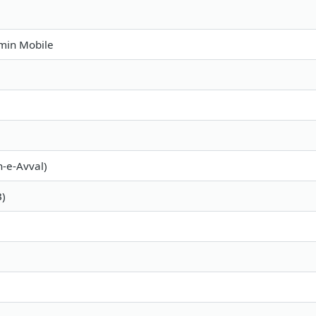
in Mobile
h-e-Avval)
B)