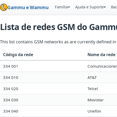
Família
Ajuda e Suporte
Bai
Gammu e Wammu
Lista de redes GSM do Gamm
This list contains GSM networks as are currently defined 
Código da rede
Nome da rede
334 001
Comunicaciones 
334 010
AT&T
334 020
Telcel
334 030
Movistar
334 040
Unefon