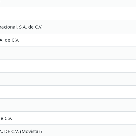
a
nacional, S.A. de C.V.
. de C.V.
de C.V.
. DE C.V. (Movistar)