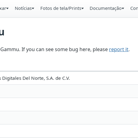
xar
Notícias
Fotos de tela/Prints
Documentação
Con
u
in Gammu. If you can see some bug here, please
report it
.
Digitales Del Norte, S.A. de C.V.