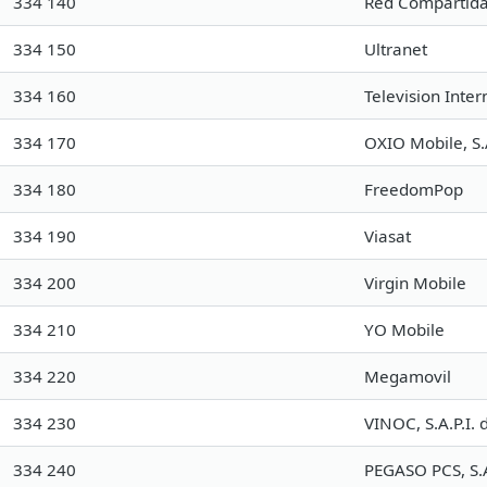
334 140
Red Compartid
334 150
Ultranet
334 160
Television Inter
334 170
OXIO Mobile, S.A
334 180
FreedomPop
334 190
Viasat
334 200
Virgin Mobile
334 210
YO Mobile
334 220
Megamovil
334 230
VINOC, S.A.P.I. 
334 240
PEGASO PCS, S.A