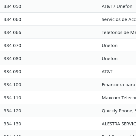
334 050
AT&T / Unefon
334 060
Servicios de Acc
334 066
Telefonos de Mex
334 070
Unefon
334 080
Unefon
334 090
AT&T
334 100
Financiera para
334 110
Maxcom Telecomu
334 120
Quickly Phone, S
334 130
ALESTRA SERVICI