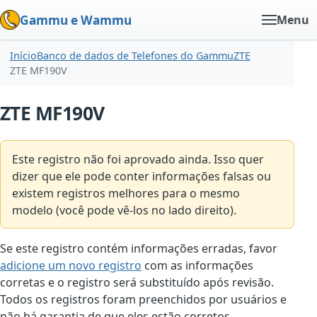
Gammu e Wammu
Menu
Início
Banco de dados de Telefones do Gammu
ZTE
ZTE MF190V
ZTE MF190V
Este registro não foi aprovado ainda. Isso quer
dizer que ele pode conter informações falsas ou
existem registros melhores para o mesmo
modelo (você pode vê-los no lado direito).
Se este registro contém informações erradas, favor
adicione um novo registro
com as informações
corretas e o registro será substituído após revisão.
Todos os registros foram preenchidos por usuários e
não há garantia de que eles estão corretos.