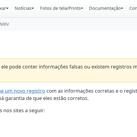
xar
Notícias
Fotos de tela/Prints
Documentação
Con
 M6V
que ele pode conter informações falsas ou existem registro
ne um novo registro
com as informações corretas e o regist
á garantia de que eles estão corretos.
 nos sites a seguir: