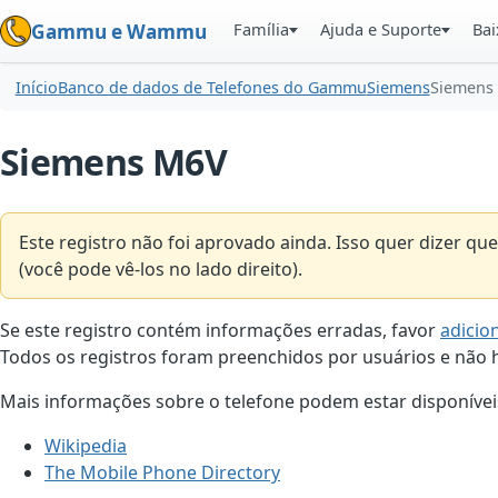
Família
Ajuda e Suporte
Bai
Gammu e Wammu
Início
Banco de dados de Telefones do Gammu
Siemens
Siemens
Siemens M6V
Este registro não foi aprovado ainda. Isso quer dizer 
(você pode vê-los no lado direito).
Se este registro contém informações erradas, favor
adicio
Todos os registros foram preenchidos por usuários e não h
Mais informações sobre o telefone podem estar disponíveis
Wikipedia
The Mobile Phone Directory