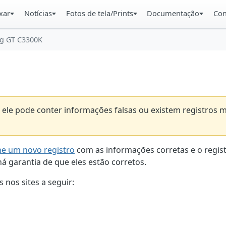
xar
Notícias
Fotos de tela/Prints
Documentação
Con
g GT C3300K
que ele pode conter informações falsas ou existem registro
ne um novo registro
com as informações corretas e o regist
á garantia de que eles estão corretos.
 nos sites a seguir: