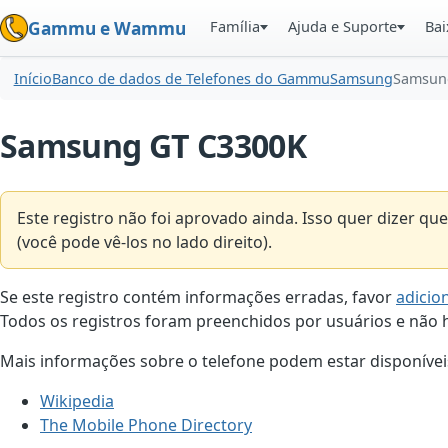
Família
Ajuda e Suporte
Bai
Gammu e Wammu
Início
Banco de dados de Telefones do Gammu
Samsung
Samsun
Samsung GT C3300K
Este registro não foi aprovado ainda. Isso quer dizer 
(você pode vê-los no lado direito).
Se este registro contém informações erradas, favor
adicio
Todos os registros foram preenchidos por usuários e não h
Mais informações sobre o telefone podem estar disponíveis
Wikipedia
The Mobile Phone Directory