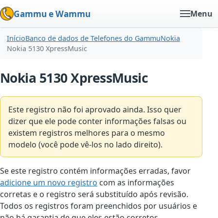
Gammu e Wammu
Menu
Início
Banco de dados de Telefones do Gammu
Nokia
Nokia 5130 XpressMusic
Nokia 5130 XpressMusic
Este registro não foi aprovado ainda. Isso quer
dizer que ele pode conter informações falsas ou
existem registros melhores para o mesmo
modelo (você pode vê-los no lado direito).
Se este registro contém informações erradas, favor
adicione um novo registro
com as informações
corretas e o registro será substituído após revisão.
Todos os registros foram preenchidos por usuários e
não há garantia de que eles estão corretos.