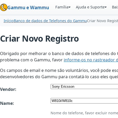
Família
Ajuda e Suporte
Bai
Gammu e Wammu
Início
Banco de dados de Telefones do Gammu
Criar Novo Regis
Criar Novo Registro
Obrigado por melhorar o banco de dados de telefones do G
problema com o Gammu, favor
informe-os no rastreador 
Os campos de email e nome são voluntários, você pode esco
desenvolvedores do Gammu para contatá-lo caso eles queir
Vendor:
Name:
Nome do telefone, favor excluir nome