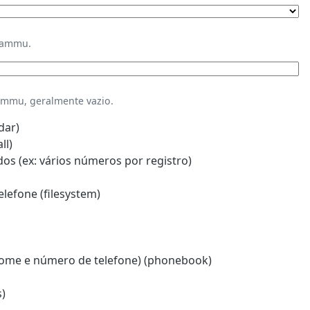
Gammu.
mmu, geralmente vazio.
dar)
ll)
s (ex: vários números por registro)
lefone (filesystem)
ome e número de telefone) (phonebook)
)