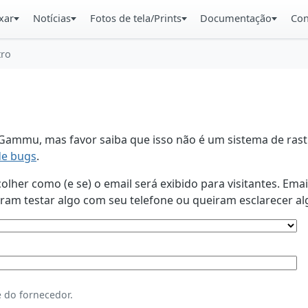
xar
Notícias
Fotos de tela/Prints
Documentação
Con
tro
ammu, mas favor saiba que isso não é um sistema de rastr
de bugs
.
lher como (e se) o email será exibido para visitantes. Ema
am testar algo com seu telefone ou queiram esclarecer al
 do fornecedor.