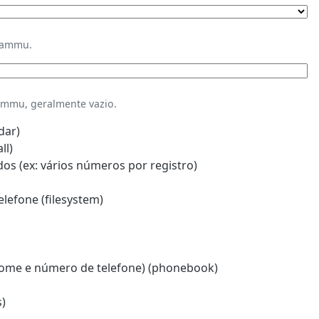
Gammu.
mmu, geralmente vazio.
dar)
ll)
s (ex: vários números por registro)
lefone (filesystem)
ome e número de telefone) (phonebook)
)