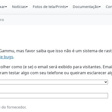
xar
Notícias
Fotos de tela/Prints
Documentação
Con
tro
ammu, mas favor saiba que isso não é um sistema de rastr
de bugs
.
lher como (e se) o email será exibido para visitantes. Ema
am testar algo com seu telefone ou queiram esclarecer al
 do fornecedor.