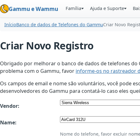
Família
Ajuda e Suporte
Bai
Gammu e Wammu
Início
Banco de dados de Telefones do Gammu
Criar Novo Regis
Criar Novo Registro
Obrigado por melhorar o banco de dados de telefones do G
problema com o Gammu, favor
informe-os no rastreador 
Os campos de email e nome são voluntários, você pode esco
desenvolvedores do Gammu para contatá-lo caso eles queir
Vendor:
Name:
Nome do telefone, favor excluir nome