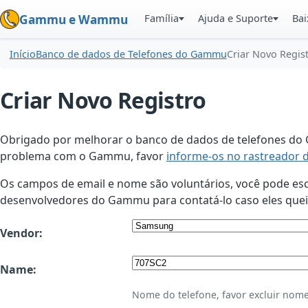
Família
Ajuda e Suporte
Bai
Gammu e Wammu
Início
Banco de dados de Telefones do Gammu
Criar Novo Regis
Criar Novo Registro
Obrigado por melhorar o banco de dados de telefones do G
problema com o Gammu, favor
informe-os no rastreador 
Os campos de email e nome são voluntários, você pode esco
desenvolvedores do Gammu para contatá-lo caso eles queir
Vendor:
Name:
Nome do telefone, favor excluir nome