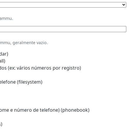
Gammu.
mmu, geralmente vazio.
dar)
ll)
s (ex: vários números por registro)
lefone (filesystem)
ome e número de telefone) (phonebook)
)