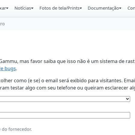
xar
Notícias
Fotos de tela/Prints
Documentação
Con
tro
ammu, mas favor saiba que isso não é um sistema de rastr
de bugs
.
lher como (e se) o email será exibido para visitantes. Ema
am testar algo com seu telefone ou queiram esclarecer al
 do fornecedor.