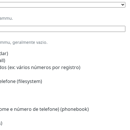
Gammu.
mmu, geralmente vazio.
dar)
ll)
s (ex: vários números por registro)
lefone (filesystem)
ome e número de telefone) (phonebook)
)