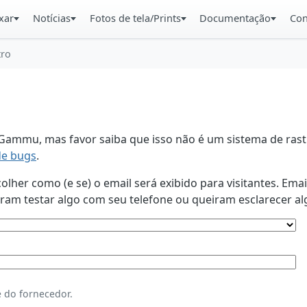
xar
Notícias
Fotos de tela/Prints
Documentação
Con
tro
ammu, mas favor saiba que isso não é um sistema de rastr
de bugs
.
lher como (e se) o email será exibido para visitantes. Ema
am testar algo com seu telefone ou queiram esclarecer al
 do fornecedor.