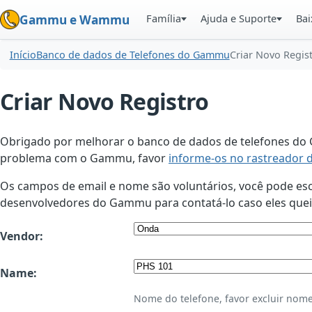
Família
Ajuda e Suporte
Bai
Gammu e Wammu
Início
Banco de dados de Telefones do Gammu
Criar Novo Regis
Criar Novo Registro
Obrigado por melhorar o banco de dados de telefones do G
problema com o Gammu, favor
informe-os no rastreador 
Os campos de email e nome são voluntários, você pode esco
desenvolvedores do Gammu para contatá-lo caso eles queir
Vendor:
Name:
Nome do telefone, favor excluir nome