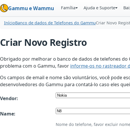
Família
Ajuda e Suporte
Bai
Gammu e Wammu
Início
Banco de dados de Telefones do Gammu
Criar Novo Regis
Criar Novo Registro
Obrigado por melhorar o banco de dados de telefones do G
problema com o Gammu, favor
informe-os no rastreador 
Os campos de email e nome são voluntários, você pode esco
desenvolvedores do Gammu para contatá-lo caso eles queir
Vendor:
Name:
Nome do telefone, favor excluir nome