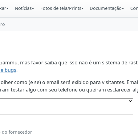
xar
Notícias
Fotos de tela/Prints
Documentação
Con
tro
ammu, mas favor saiba que isso não é um sistema de rastr
de bugs
.
lher como (e se) o email será exibido para visitantes. Ema
am testar algo com seu telefone ou queiram esclarecer al
 do fornecedor.