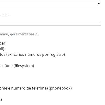
Gammu.
mmu, geralmente vazio.
dar)
ll)
s (ex: vários números por registro)
lefone (filesystem)
ome e número de telefone) (phonebook)
)