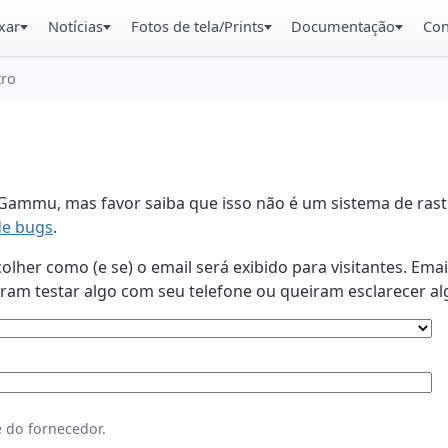
xar
Notícias
Fotos de tela/Prints
Documentação
Con
tro
ammu, mas favor saiba que isso não é um sistema de rastr
de bugs
.
lher como (e se) o email será exibido para visitantes. Ema
am testar algo com seu telefone ou queiram esclarecer al
 do fornecedor.