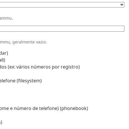
Gammu.
mmu, geralmente vazio.
dar)
ll)
s (ex: vários números por registro)
lefone (filesystem)
ome e número de telefone) (phonebook)
)