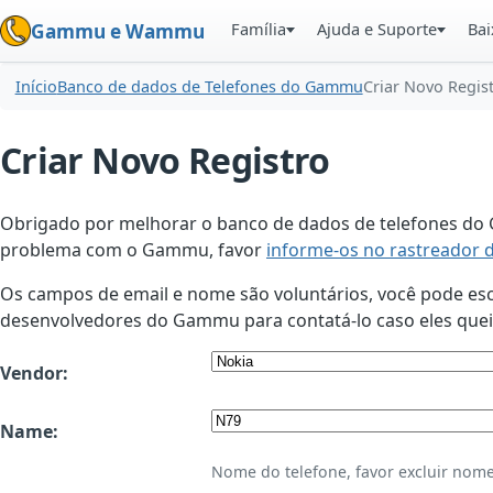
Família
Ajuda e Suporte
Bai
Gammu e Wammu
Início
Banco de dados de Telefones do Gammu
Criar Novo Regis
Criar Novo Registro
Obrigado por melhorar o banco de dados de telefones do G
problema com o Gammu, favor
informe-os no rastreador 
Os campos de email e nome são voluntários, você pode esco
desenvolvedores do Gammu para contatá-lo caso eles queir
Vendor:
Name:
Nome do telefone, favor excluir nome