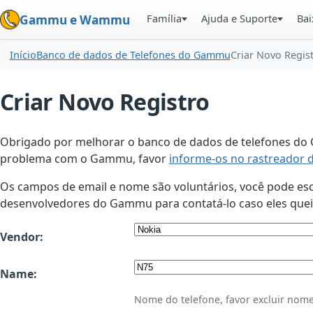
Família
Ajuda e Suporte
Bai
Gammu e Wammu
Início
Banco de dados de Telefones do Gammu
Criar Novo Regis
Criar Novo Registro
Obrigado por melhorar o banco de dados de telefones do G
problema com o Gammu, favor
informe-os no rastreador 
Os campos de email e nome são voluntários, você pode esco
desenvolvedores do Gammu para contatá-lo caso eles queir
Vendor:
Name:
Nome do telefone, favor excluir nome