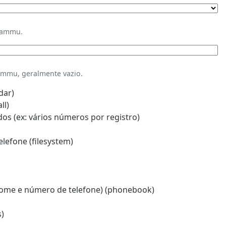
Gammu.
mmu, geralmente vazio.
dar)
ll)
s (ex: vários números por registro)
lefone (filesystem)
ome e número de telefone) (phonebook)
)