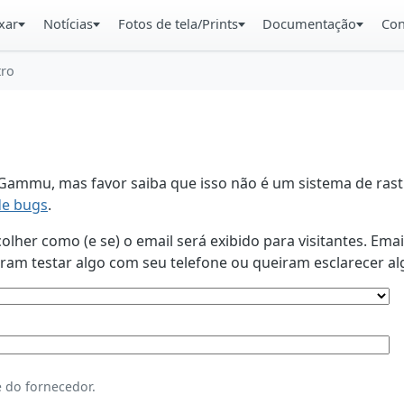
xar
Notícias
Fotos de tela/Prints
Documentação
Con
tro
ammu, mas favor saiba que isso não é um sistema de rastr
de bugs
.
lher como (e se) o email será exibido para visitantes. Ema
am testar algo com seu telefone ou queiram esclarecer al
 do fornecedor.