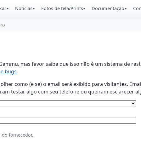
xar
Notícias
Fotos de tela/Prints
Documentação
Con
tro
ammu, mas favor saiba que isso não é um sistema de rastr
de bugs
.
lher como (e se) o email será exibido para visitantes. Ema
am testar algo com seu telefone ou queiram esclarecer al
 do fornecedor.