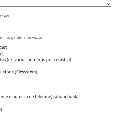
Gammu.
mmu, geralmente vazio.
dar)
ll)
s (ex: vários números por registro)
lefone (filesystem)
ome e número de telefone) (phonebook)
)