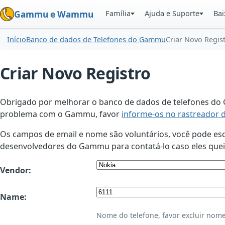
Família
Ajuda e Suporte
Bai
Gammu e Wammu
Início
Banco de dados de Telefones do Gammu
Criar Novo Regis
Criar Novo Registro
Obrigado por melhorar o banco de dados de telefones do G
problema com o Gammu, favor
informe-os no rastreador 
Os campos de email e nome são voluntários, você pode esco
desenvolvedores do Gammu para contatá-lo caso eles queir
Vendor:
Name:
Nome do telefone, favor excluir nome