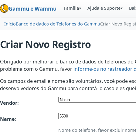
Família
Ajuda e Suporte
Bai
Gammu e Wammu
Início
Banco de dados de Telefones do Gammu
Criar Novo Regis
Criar Novo Registro
Obrigado por melhorar o banco de dados de telefones do G
problema com o Gammu, favor
informe-os no rastreador 
Os campos de email e nome são voluntários, você pode esco
desenvolvedores do Gammu para contatá-lo caso eles queir
Vendor:
Name:
Nome do telefone, favor excluir nome