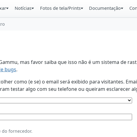
xar
Notícias
Fotos de tela/Prints
Documentação
Con
tro
ammu, mas favor saiba que isso não é um sistema de rastr
de bugs
.
lher como (e se) o email será exibido para visitantes. Ema
am testar algo com seu telefone ou queiram esclarecer al
 do fornecedor.