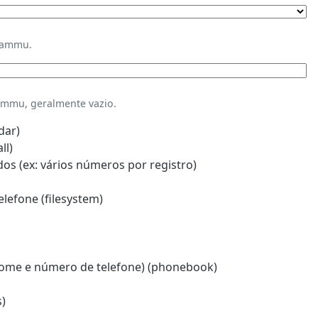
Gammu.
mmu, geralmente vazio.
dar)
ll)
s (ex: vários números por registro)
lefone (filesystem)
ome e número de telefone) (phonebook)
)