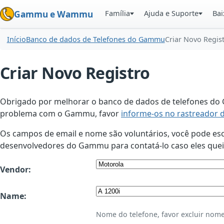
Família
Ajuda e Suporte
Bai
Gammu e Wammu
Início
Banco de dados de Telefones do Gammu
Criar Novo Regis
Criar Novo Registro
Obrigado por melhorar o banco de dados de telefones do G
problema com o Gammu, favor
informe-os no rastreador 
Os campos de email e nome são voluntários, você pode esco
desenvolvedores do Gammu para contatá-lo caso eles queir
Vendor:
Name:
Nome do telefone, favor excluir nome