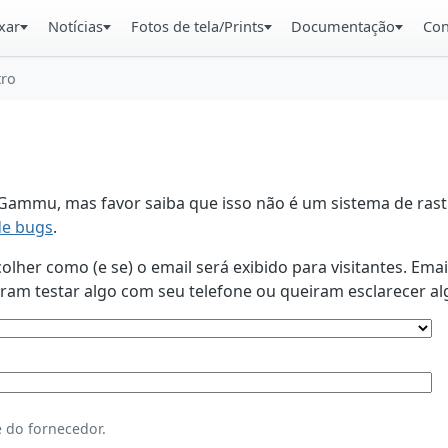
xar
Notícias
Fotos de tela/Prints
Documentação
Con
tro
ammu, mas favor saiba que isso não é um sistema de rastr
de bugs
.
lher como (e se) o email será exibido para visitantes. Ema
am testar algo com seu telefone ou queiram esclarecer al
 do fornecedor.