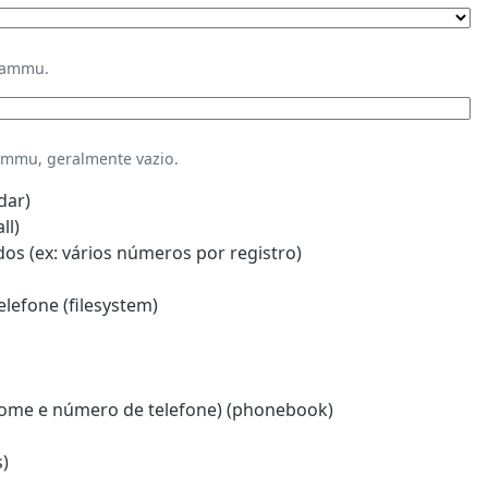
Gammu.
mmu, geralmente vazio.
dar)
ll)
s (ex: vários números por registro)
lefone (filesystem)
ome e número de telefone) (phonebook)
)