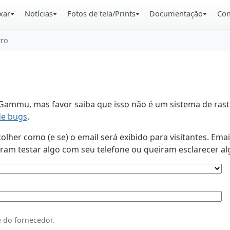
xar
Notícias
Fotos de tela/Prints
Documentação
Con
tro
ammu, mas favor saiba que isso não é um sistema de rastr
de bugs
.
lher como (e se) o email será exibido para visitantes. Ema
am testar algo com seu telefone ou queiram esclarecer al
 do fornecedor.