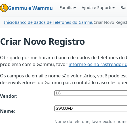
Família
Ajuda e Suporte
Bai
Gammu e Wammu
Início
Banco de dados de Telefones do Gammu
Criar Novo Regis
Criar Novo Registro
Obrigado por melhorar o banco de dados de telefones do G
problema com o Gammu, favor
informe-os no rastreador 
Os campos de email e nome são voluntários, você pode esco
desenvolvedores do Gammu para contatá-lo caso eles queir
Vendor:
Name:
Nome do telefone, favor excluir nome