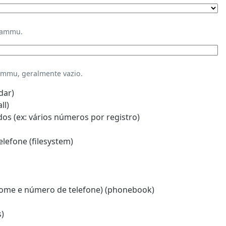
Gammu.
mmu, geralmente vazio.
dar)
ll)
s (ex: vários números por registro)
lefone (filesystem)
ome e número de telefone) (phonebook)
)