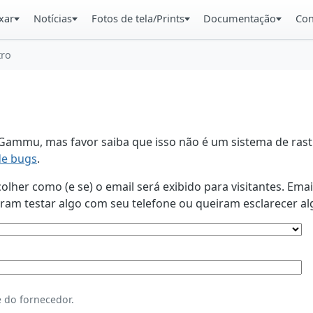
xar
Notícias
Fotos de tela/Prints
Documentação
Con
tro
ammu, mas favor saiba que isso não é um sistema de rastr
de bugs
.
lher como (e se) o email será exibido para visitantes. Ema
am testar algo com seu telefone ou queiram esclarecer al
 do fornecedor.