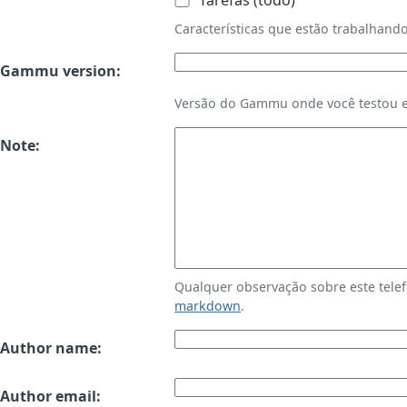
Tarefas (todo)
Características que estão trabalha
Gammu version:
Versão do Gammu onde você testou es
Note:
Qualquer observação sobre este tele
markdown
.
Author name:
Author email: