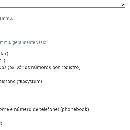
Gammu.
mmu, geralmente vazio.
dar)
ll)
s (ex: vários números por registro)
lefone (filesystem)
ome e número de telefone) (phonebook)
)