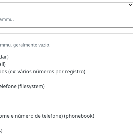
Gammu.
mmu, geralmente vazio.
dar)
ll)
s (ex: vários números por registro)
lefone (filesystem)
ome e número de telefone) (phonebook)
)