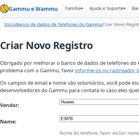
Família
Ajuda e Suporte
Bai
Gammu e Wammu
Início
Banco de dados de Telefones do Gammu
Criar Novo Regis
Criar Novo Registro
Obrigado por melhorar o banco de dados de telefones do G
problema com o Gammu, favor
informe-os no rastreador 
Os campos de email e nome são voluntários, você pode esco
desenvolvedores do Gammu para contatá-lo caso eles queir
Vendor:
Name:
Nome do telefone, favor excluir nome