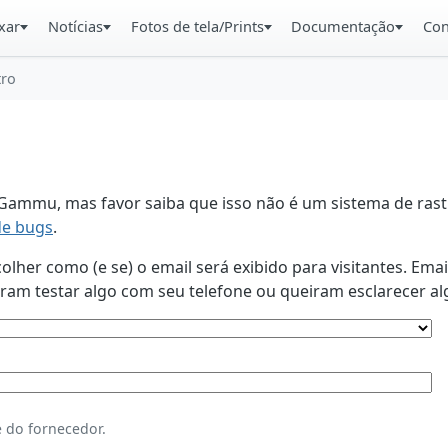
xar
Notícias
Fotos de tela/Prints
Documentação
Con
tro
ammu, mas favor saiba que isso não é um sistema de rastr
de bugs
.
lher como (e se) o email será exibido para visitantes. Ema
am testar algo com seu telefone ou queiram esclarecer al
 do fornecedor.