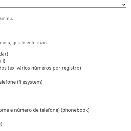
Gammu.
mmu, geralmente vazio.
dar)
ll)
s (ex: vários números por registro)
lefone (filesystem)
ome e número de telefone) (phonebook)
)