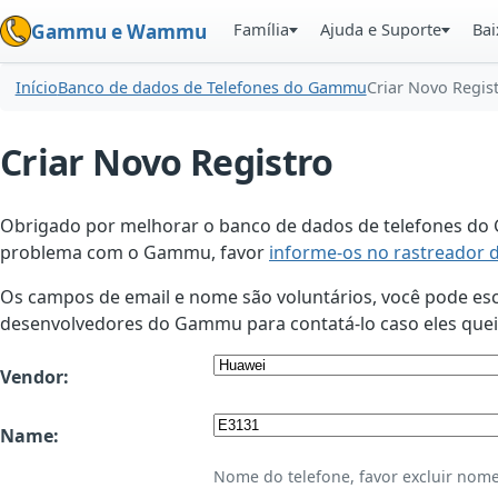
Família
Ajuda e Suporte
Bai
Gammu e Wammu
Início
Banco de dados de Telefones do Gammu
Criar Novo Regis
Criar Novo Registro
Obrigado por melhorar o banco de dados de telefones do G
problema com o Gammu, favor
informe-os no rastreador 
Os campos de email e nome são voluntários, você pode esco
desenvolvedores do Gammu para contatá-lo caso eles queir
Vendor:
Name:
Nome do telefone, favor excluir nome