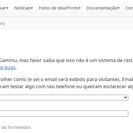
xar
Notícias
Fotos de tela/Prints
Documentação
Con
tro
ammu, mas favor saiba que isso não é um sistema de rastr
de bugs
.
lher como (e se) o email será exibido para visitantes. Ema
am testar algo com seu telefone ou queiram esclarecer al
 do fornecedor.