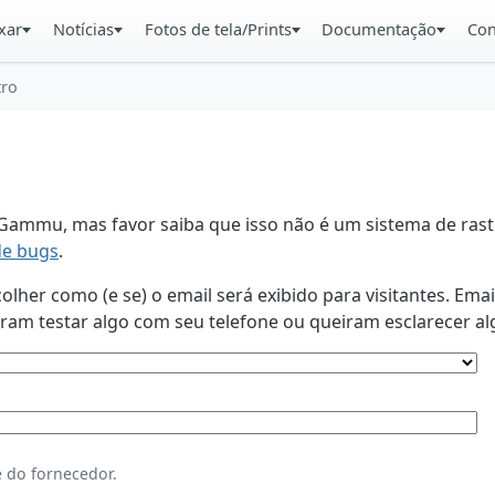
xar
Notícias
Fotos de tela/Prints
Documentação
Con
tro
ammu, mas favor saiba que isso não é um sistema de rastr
de bugs
.
lher como (e se) o email será exibido para visitantes. Ema
am testar algo com seu telefone ou queiram esclarecer al
 do fornecedor.