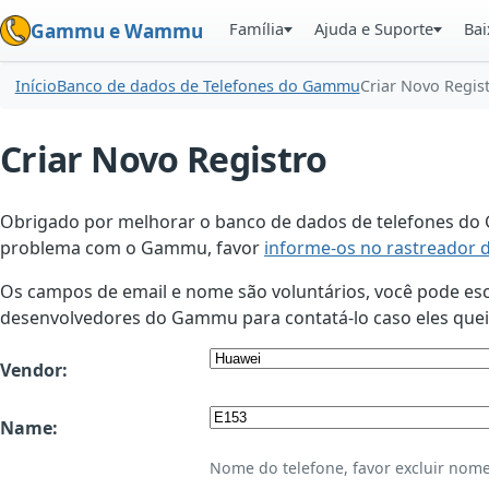
Família
Ajuda e Suporte
Bai
Gammu e Wammu
Início
Banco de dados de Telefones do Gammu
Criar Novo Regis
Criar Novo Registro
Obrigado por melhorar o banco de dados de telefones do G
problema com o Gammu, favor
informe-os no rastreador 
Os campos de email e nome são voluntários, você pode esco
desenvolvedores do Gammu para contatá-lo caso eles queir
Vendor:
Name:
Nome do telefone, favor excluir nome