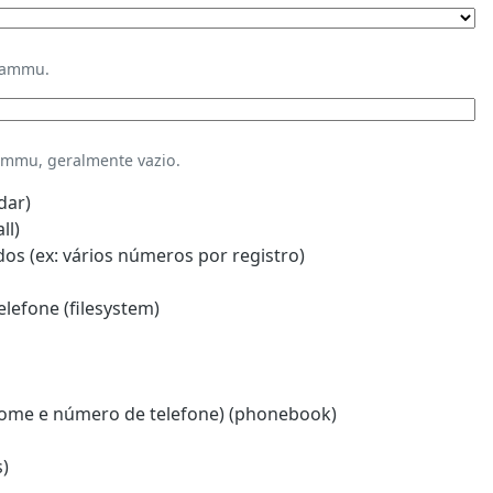
Gammu.
mmu, geralmente vazio.
dar)
ll)
s (ex: vários números por registro)
lefone (filesystem)
ome e número de telefone) (phonebook)
)