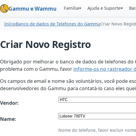
Família
Ajuda e Suporte
Bai
Gammu e Wammu
Início
Banco de dados de Telefones do Gammu
Criar Novo Regis
Criar Novo Registro
Obrigado por melhorar o banco de dados de telefones do G
problema com o Gammu, favor
informe-os no rastreador 
Os campos de email e nome são voluntários, você pode esco
desenvolvedores do Gammu para contatá-lo caso eles queir
Vendor:
Name:
Nome do telefone, favor excluir nome