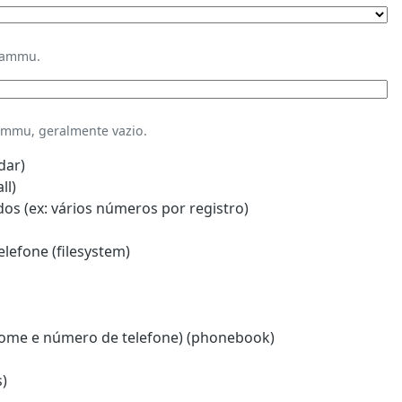
Gammu.
mmu, geralmente vazio.
dar)
ll)
s (ex: vários números por registro)
lefone (filesystem)
ome e número de telefone) (phonebook)
)