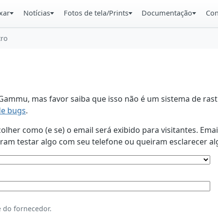
xar
Notícias
Fotos de tela/Prints
Documentação
Con
tro
ammu, mas favor saiba que isso não é um sistema de rastr
de bugs
.
lher como (e se) o email será exibido para visitantes. Ema
am testar algo com seu telefone ou queiram esclarecer al
 do fornecedor.