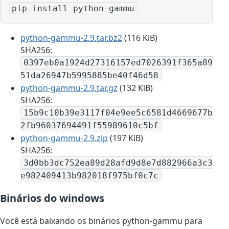
pip install python-gammu
python-gammu-2.9.tar.bz2
(116 KiB)
SHA256:
0397eb0a1924d27316157ed7026391f365a89
51da26947b5995885be40f46d58
python-gammu-2.9.tar.gz
(132 KiB)
SHA256:
15b9c10b39e3117f04e9ee5c6581d4669677b
2fb96037694491f55989610c5bf
python-gammu-2.9.zip
(197 KiB)
SHA256:
3d0bb3dc752ea89d28afd9d8e7d882966a3c3
e982409413b982018f975bf0c7c
Binários do windows
Você está baixando os binários python-gammu para