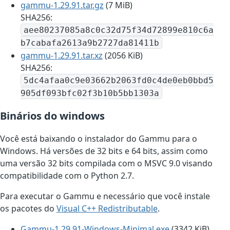
gammu-1.29.91.tar.gz
(7 MiB)
SHA256:
aee80237085a8c0c32d75f34d72899e810c6a
b7cabafa2613a9b2727da81411b
gammu-1.29.91.tar.xz
(2056 KiB)
SHA256:
5dc4afaa0c9e03662b2063fd0c4de0eb0bbd5
905df093bfc02f3b10b5bb1303a
Binários do windows
Você está baixando o instalador do Gammu para o
Windows. Há versões de 32 bits e 64 bits, assim como
uma versão 32 bits compilada com o MSVC 9.0 visando
compatibilidade com o Python 2.7.
Para executar o Gammu e necessário que você instale
os pacotes do
Visual C++ Redistributable
.
Gammu-1.29.91-Windows-Minimal.exe
(3342 KiB)