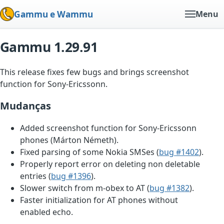
Gammu e Wammu
Menu
Gammu 1.29.91
This release fixes few bugs and brings screenshot
function for Sony-Ericssonn.
Mudanças
Added screenshot function for Sony-Ericssonn
phones (Márton Németh).
Fixed parsing of some Nokia SMSes (
bug #1402
).
Properly report error on deleting non deletable
entries (
bug #1396
).
Slower switch from m-obex to AT (
bug #1382
).
Faster initialization for AT phones without
enabled echo.