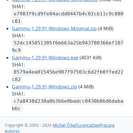
SHA1:
e7983f9cd9fe84acdd8447b4c02cb11c9c880
c81
Gammu-1.29.91-Windows-Minimal.zip
(4 MiB)
SHA1:
52dc145851305f6b663a25b943780366ef107
9c9
Gammu-1.29.91-Windows.exe
(4031 KiB)
SHA1:
8579a4ea01545be987f97503c6d2fb0ffed22
c82
Gammu-1.29.91-Windows.zip
(4 MiB)
SHA1:
c7a8438d230a0b366e0badcc0430b86d6daba
b6c
Copyright © 2003 - 2026
Michal Čihař
Licença
Doe
Procure
Autores