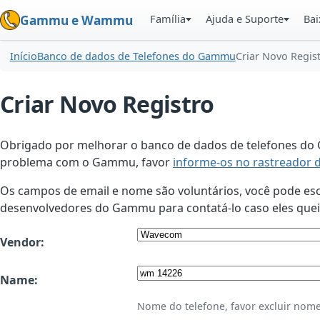
Família
Ajuda e Suporte
Bai
Gammu e Wammu
Início
Banco de dados de Telefones do Gammu
Criar Novo Regis
Criar Novo Registro
Obrigado por melhorar o banco de dados de telefones do G
problema com o Gammu, favor
informe-os no rastreador 
Os campos de email e nome são voluntários, você pode esco
desenvolvedores do Gammu para contatá-lo caso eles queir
Vendor:
Name:
Nome do telefone, favor excluir nome