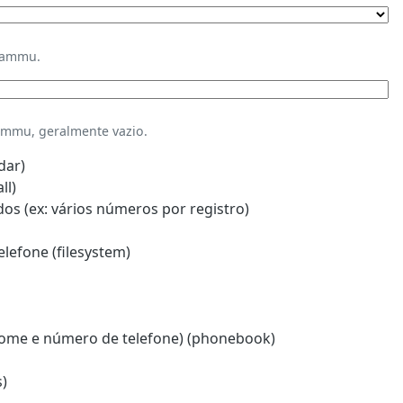
Gammu.
mmu, geralmente vazio.
dar)
ll)
s (ex: vários números por registro)
lefone (filesystem)
ome e número de telefone) (phonebook)
)