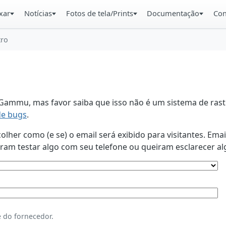
xar
Notícias
Fotos de tela/Prints
Documentação
Con
tro
ammu, mas favor saiba que isso não é um sistema de rastr
de bugs
.
lher como (e se) o email será exibido para visitantes. Ema
am testar algo com seu telefone ou queiram esclarecer al
 do fornecedor.